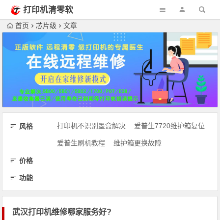
打印机清零软
件网
首页
芯片级
文章
打印机不识别墨盒解决
爱普生7720维护箱复位
风格
爱普生刷机教程
维护箱更换故障
价格
功能
武汉打印机维修哪家服务好?