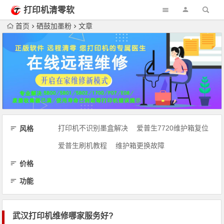
打印机清零软
件网
首页
硒鼓加墨粉
文章
打印机不识别墨盒解决
爱普生7720维护箱复位
风格
爱普生刷机教程
维护箱更换故障
价格
功能
武汉打印机维修哪家服务好?